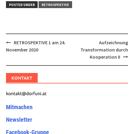
POSTED UNDER
RETROSPEKTIVE
Post
RETROSPEKTIVE 1 am 24.
Aufzeichnung
navigation
November 2020
Transformation durch
Kooperation II
KONTAKT
Mitmachen
Newsletter
Facebook-Gruppe