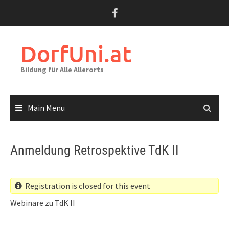
Skip
to
content
DorfUni.at
Bildung für Alle Allerorts
Main Menu
Anmeldung Retrospektive TdK II
Registration is closed for this event
Webinare zu TdK II
When