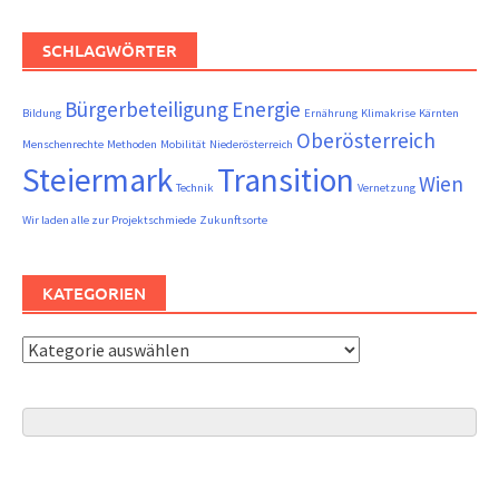
SCHLAGWÖRTER
Bürgerbeteiligung
Energie
Bildung
Ernährung
Klimakrise
Kärnten
Oberösterreich
Menschenrechte
Methoden
Mobilität
Niederösterreich
Steiermark
Transition
Wien
Technik
Vernetzung
Wir laden alle zur Projektschmiede
Zukunftsorte
KATEGORIEN
Kategorien