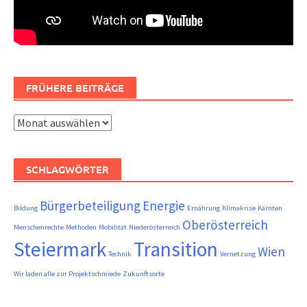
FRÜHERE BEITRÄGE
Frühere
Beiträge
SCHLAGWÖRTER
Bürgerbeteiligung
Energie
Bildung
Ernährung
Klimakrise
Kärnten
Oberösterreich
Menschenrechte
Methoden
Mobilität
Niederösterreich
Steiermark
Transition
Wien
Technik
Vernetzung
Wir laden alle zur Projektschmiede
Zukunftsorte