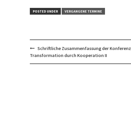
POSTED UNDER
VERGANGENE TERMINE
Post
Schriftliche Zusammenfassung der Konferenz
navigation
Transformation durch Kooperation II