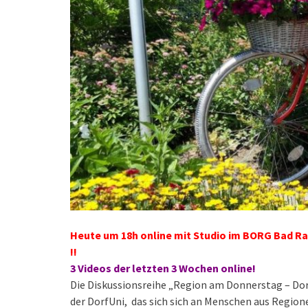
Heute um 18h online mit Studio im BORG Bad 
!!
3 Videos der letzten 3 Wochen online!
Die Diskussionsreihe „Region am Donnerstag – Dor
der DorfUni, das sich sich an Menschen aus Regio