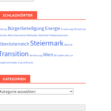
eiträge
SCHLAGWÖRTER
Bürgerbeteiligung
Energie
ildung
Ernährung
Klimakrise
ärnten
Menschenrechte
Methoden
Mobilität
Niederösterreich
Steiermark
Oberösterreich
Technik
Transition
Wien
Vernetzung
Wir laden alle zur
rojektschmiede
Zukunftsorte
KATEGORIEN
ategorien