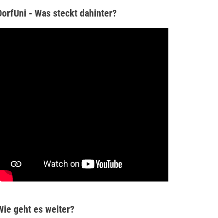
DorfUni - Was steckt dahinter?
Wie geht es weiter?