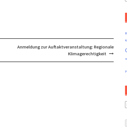
B
B
K
Anmeldung zur Auftaktveranstaltung: Regionale
Klimagerechtigkeit
P
K