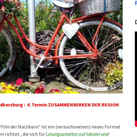
Radkersburg : 4. Termin ZUSAMMENWIRKEN DER REGION
fUni der Nachbarn“ ist ein (versuchsweises) neues Format
nen
richtet
, die sich für
Lösungsansätze auf lokaler und