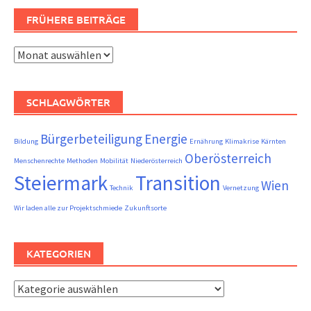
FRÜHERE BEITRÄGE
Frühere
Beiträge
SCHLAGWÖRTER
Bürgerbeteiligung
Energie
Bildung
Ernährung
Klimakrise
Kärnten
Oberösterreich
Menschenrechte
Methoden
Mobilität
Niederösterreich
Steiermark
Transition
Wien
Technik
Vernetzung
Wir laden alle zur Projektschmiede
Zukunftsorte
KATEGORIEN
Kategorien