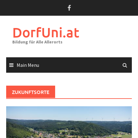
Skip
to
content
DorfUni.at
Bildung für Alle Allerorts
Main Menu
ZUKUNFTSORTE