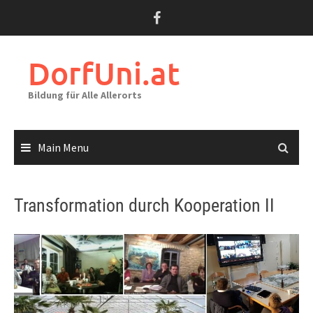
Skip
to
content
DorfUni.at
Bildung für Alle Allerorts
Main Menu
Transformation durch Kooperation II