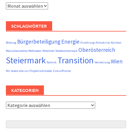
Frühere
Beiträge
SCHLAGWÖRTER
Bürgerbeteiligung
Energie
Bildung
Ernährung
Klimakrise
Kärnten
Oberösterreich
Menschenrechte
Methoden
Mobilität
Niederösterreich
Steiermark
Transition
Wien
Technik
Vernetzung
Wir laden alle zur Projektschmiede
Zukunftsorte
KATEGORIEN
Kategorien