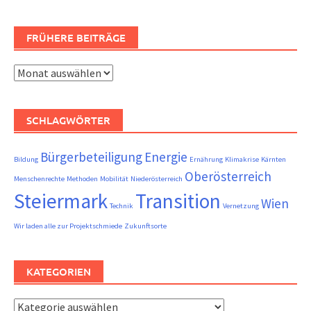
FRÜHERE BEITRÄGE
Frühere
Beiträge
SCHLAGWÖRTER
Bürgerbeteiligung
Energie
Bildung
Ernährung
Klimakrise
Kärnten
Oberösterreich
Menschenrechte
Methoden
Mobilität
Niederösterreich
Steiermark
Transition
Wien
Technik
Vernetzung
Wir laden alle zur Projektschmiede
Zukunftsorte
KATEGORIEN
Kategorien