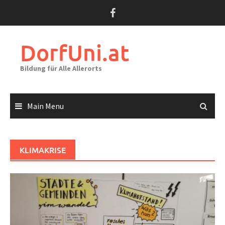
Skip
to
content
DorfUni.at
Bildung für Alle Allerorts
Main Menu
KLIMAKRISE