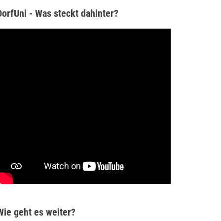
DorfUni - Was steckt dahinter?
Wie geht es weiter?