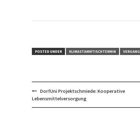
POSTED UNDER
KLIMASTAMMTISCHTERMIN
VERGANG
Post
DorfUni Projektschmiede: Kooperative
navigation
Lebensmittelversorgung