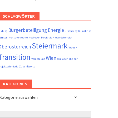
eiträge
SCHLAGWÖRTER
Bürgerbeteiligung
Energie
ildung
Ernährung
Klimakrise
ärnten
Menschenrechte
Methoden
Mobilität
Niederösterreich
Steiermark
Oberösterreich
Technik
Transition
Wien
Vernetzung
Wir laden alle zur
rojektschmiede
Zukunftsorte
KATEGORIEN
ategorien