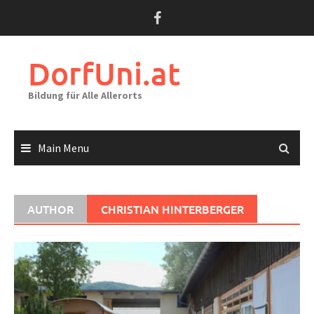
Skip
to
content
DorfUni.at
Bildung für Alle Allerorts
Main Menu
AUTHOR
CHRISTIAN HINTERBERGER