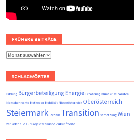
FRÜHERE BEITRÄGE
Frühere
Beiträge
SCHLAGWÖRTER
Bürgerbeteiligung
Energie
Bildung
Ernährung
Klimakrise
Kärnten
Oberösterreich
Menschenrechte
Methoden
Mobilität
Niederösterreich
Steiermark
Transition
Wien
Technik
Vernetzung
Wir laden alle zur Projektschmiede
Zukunftsorte