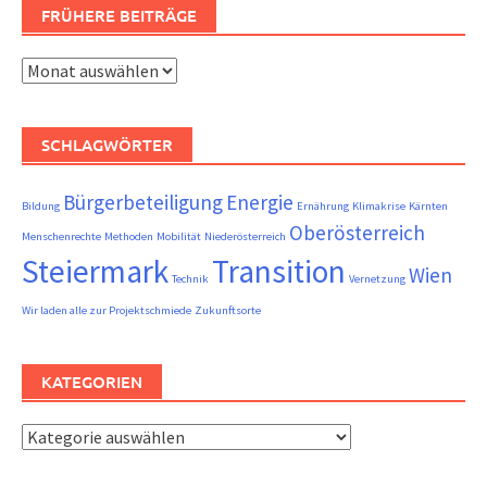
FRÜHERE BEITRÄGE
Frühere
Beiträge
SCHLAGWÖRTER
Bürgerbeteiligung
Energie
Bildung
Ernährung
Klimakrise
Kärnten
Oberösterreich
Menschenrechte
Methoden
Mobilität
Niederösterreich
Steiermark
Transition
Wien
Technik
Vernetzung
Wir laden alle zur Projektschmiede
Zukunftsorte
KATEGORIEN
Kategorien