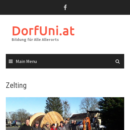
Skip
to
content
DorfUni.at
Bildung für Alle Allerorts
Main Menu
Zelting