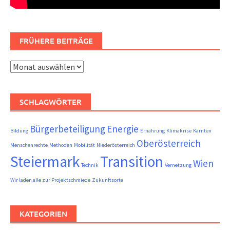
FRÜHERE BEITRÄGE
Frühere
Beiträge
SCHLAGWÖRTER
Bürgerbeteiligung
Energie
Bildung
Ernährung
Klimakrise
Kärnten
Oberösterreich
Menschenrechte
Methoden
Mobilität
Niederösterreich
Steiermark
Transition
Wien
Technik
Vernetzung
Wir laden alle zur Projektschmiede
Zukunftsorte
KATEGORIEN