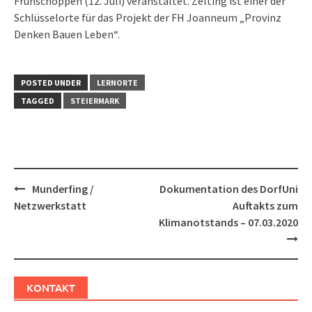
Frühschoppen (12. Juli) veranstaltet. Zelting ist einer der
Schlüsselorte für das Projekt der FH Joanneum „Provinz
Denken Bauen Leben“.
POSTED UNDER
LERNORTE
TAGGED
STEIERMARK
Post
Munderfing /
Dokumentation des DorfUni
navigation
Netzwerkstatt
Auftakts zum
Klimanotstands – 07.03.2020
KONTAKT