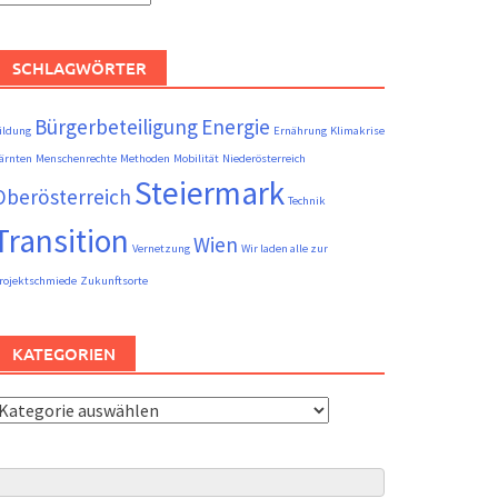
eiträge
SCHLAGWÖRTER
Bürgerbeteiligung
Energie
ildung
Ernährung
Klimakrise
ärnten
Menschenrechte
Methoden
Mobilität
Niederösterreich
Steiermark
Oberösterreich
Technik
Transition
Wien
Vernetzung
Wir laden alle zur
rojektschmiede
Zukunftsorte
KATEGORIEN
ategorien