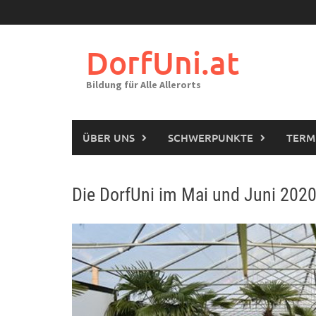
Skip
to
content
DorfUni.at
Bildung für Alle Allerorts
ÜBER UNS
SCHWERPUNKTE
TERM
Die DorfUni im Mai und Juni 202