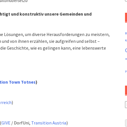
multanübersetzu
B
htigt und konstruktiv unsere Gemeinden und
he Lösungen, um diverse Herausforderungen zu meistern,
B
 und von ihnen erzählen, sie aufgreifen und selbst –
K
ie Geschichte, wie es gelingen kann, eine lebenswerte
P
ition Town Totnes
)
rreich
)
K
(
GIVE
/ DorfUni,
Transition Austria
)