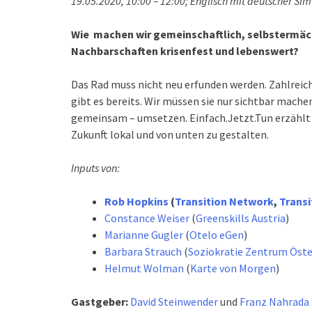
19.05.2020, 10:00 – 12:00; Englisch mit deutscher Si
Wie machen wir gemeinschaftlich, selbstermäc
Nachbarschaften krisenfest und lebenswert?
Das Rad muss nicht neu erfunden werden. Zahlreic
gibt es bereits. Wir müssen sie nur sichtbar machen
gemeinsam – umsetzen. Einfach.Jetzt.Tun erzählt d
Zukunft lokal und von unten zu gestalten.
Inputs von:
Rob Hopkins
(
Transition Network
,
Trans
Constance Weiser
(
Greenskills Austria
)
Marianne Gugler
(
Otelo eGen
)
Barbara Strauch
(
Soziokratie Zentrum Öste
Helmut Wolman
(
Karte von Morgen
)
Gastgeber:
David Steinwender
und
Franz Nahrada