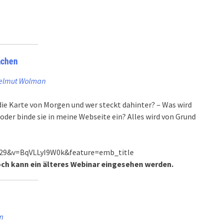
achen
elmut Wolman
die Karte von Morgen und wer steckt dahinter? – Was wird
n oder binde sie in meine Webseite ein? Alles wird von Grund
=29&v=BqVLLyI9W0k&feature=emb_title
och kann ein älteres Webinar eingesehen werden.
m