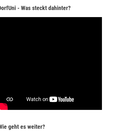
DorfUni - Was steckt dahinter?
Wie geht es weiter?