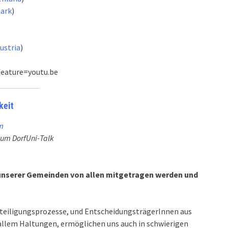
mark
)
ustria
)
eature=youtu.be
keit
m
zum DorfUni-Talk
 unserer Gemeinden von allen mitgetragen werden und
eteiligungsprozesse, und EntscheidungsträgerInnen aus
allem Haltungen, ermöglichen uns auch in schwierigen